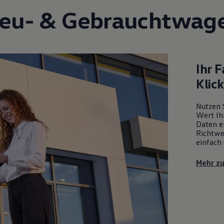
eu- &
Gebrauchtwag
Ihr 
Klic
Nutzen 
Wert Ih
Daten ei
Richtwe
einfach 
Mehr z