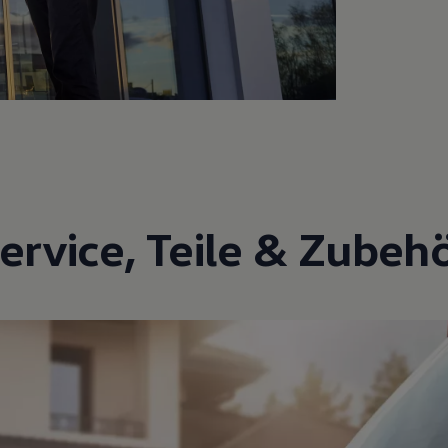
ervice
,
Teile
&
Zubeh