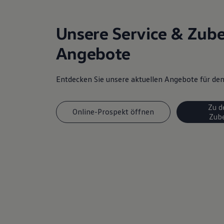
Magazin
Lifestyle
Transport
Unsere Service & Zub
Familie
Elektromobilität
Angebote
Volkswagen R
Pannen- und Unfallhilfe
Volkswagen Kundenbetreuung
Entdecken Sie unsere aktuellen Angebote für d
Zu d
Online-Prospekt öffnen
Zub