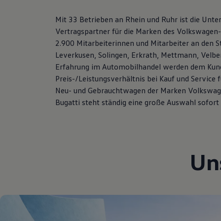
Hybridautos
Marke und Erlebnis
Mit 33 Betrieben an Rhein und Ruhr ist die Unte
Volkswagen R und R Experience
Vertragspartner für die Marken des Volkswagen
R-Modelle
R Experience
2.900 Mitarbeiterinnen und Mitarbeiter an den 
Driving Experience
Leverkusen, Solingen, Erkrath, Mettmann, Velbe
Volkswagen entdecken
Erfahrung im Automobilhandel werden dem Kund
Werkbesichtigung
Factory visit
Preis-/Leistungsverhältnis bei Kauf und Service
Lifestyle Shop
Neu- und Gebrauchtwagen der Marken Volkswage
T-Roc Kollektion
Bugatti steht ständig eine große Auswahl sofort 
Golf Kollektion
ID. Kollektion
Volkswagen Kollektion
R-Kollektion
GTI Kollektion
Fußball Drop
Un
we drive football
#wedriveproud
Besitzer und Service
myVolkswagen
Software Updates
Service und Ersatzteile
Inspektion und HU/AU
Reparaturen und Checks