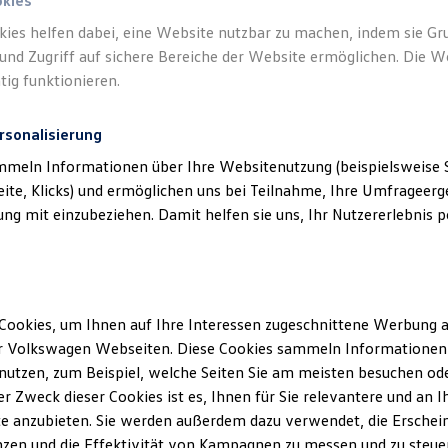
okies
kies helfen dabei, eine Website nutzbar zu machen, indem sie G
und Zugriff auf sichere Bereiche der Website ermöglichen. Die W
tig funktionieren.
rsonalisierung
mmeln Informationen über Ihre Websitenutzung (beispielsweise S
eite, Klicks) und ermöglichen uns bei Teilnahme, Ihre Umfrageerge
Unsere Abteilungen
g mit einzubeziehen. Damit helfen sie uns, Ihr Nutzererlebnis pe
Montag
-
Freitag
07:00
-
18:00
Uhr
Samstag
08:30
-
14:00
Uhr
n
Sonntag
Geschlossen
Cookies, um Ihnen auf Ihre Interessen zugeschnittene Werbung a
r Volkswagen Webseiten. Diese Cookies sammeln Informationen 
utzen, zum Beispiel, welche Seiten Sie am meisten besuchen oder
r Zweck dieser Cookies ist es, Ihnen für Sie relevantere und an I
e anzubieten. Sie werden außerdem dazu verwendet, die Erschein
zen und die Effektivität von Kampagnen zu messen und zu steuern