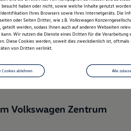
 besucht haben oder nicht, sowie welche Inhalte genutzt worden s
 Identifikation Ihres Browsers sowie Ihres Internetgeräts. Die 
iten oder Seiten Dritter, wie z.B. Volkswagen Konzerngesellsch
nnen wir Ihnen weiter
 geteilt werden, sodass Ihnen auch auf anderen Webseiten rel
kann. Wir nutzen die Dienste eines Dritten für die Verarbeitung 
. Diese Cookies werden, soweit dies zweckdienlich ist, oftmals
täten von Dritten verlinkt.
rzeugangebot
Servicetermin buchen
rdern
e Cookies ablehnen
Alle zulass
 im Volkswagen Zentrum