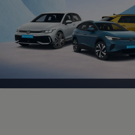
Motorenöl und Flüssigkeiten
Räder und Reifen
Pannen- und Unfallhilfe
Economy Service
Volkswagen Teile
Zubehör
Modellspezifisches Zubehör
Schutz und Pflege
Transport
Entertainment und Elektronik
Individualisieren
Wallbox und Ladekabel
Digitale Extras
Dienste für Ihr Modell finden
Volkswagen Apps, Login und Shop
Handy und Fahrzeug verbinden
Updates für Software, Karten und Radio
Über Ihr Auto
Vorgängermodelle
Kundeninformationen
Volkswagen Kundenbetreuung
Warn- und Kontrollleuchten
Assistenzsysteme
Digitale Betriebsanleitung
Live Beratung