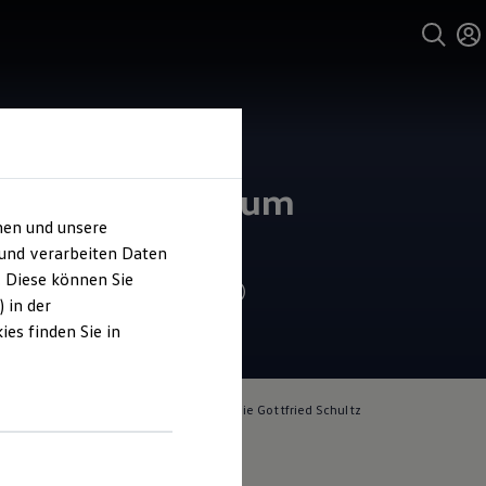
und Service
kswagen Zentrum
hen und unsere
en
 und verarbeiten Daten
. Diese können Sie
4.8
|
863 Bewertungen
 in der
es finden Sie in
lich für die Inhalte auf dieser Seite ist die Gottfried Schultz
handels SE
(
Impressum & Rechtliches
)