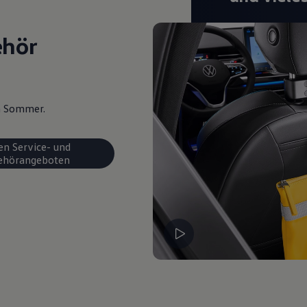
ehör
en Sommer.
en Service- und
ehörangeboten